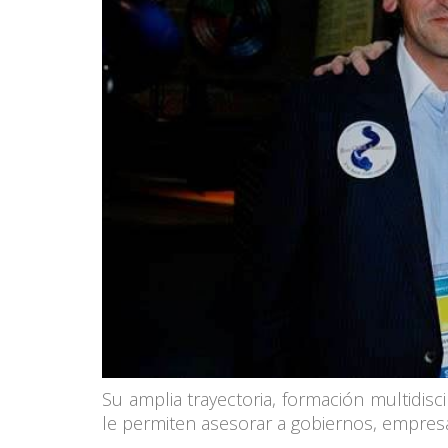
Su amplia trayectoria, formación multidisc
le permiten asesorar a gobiernos, empres