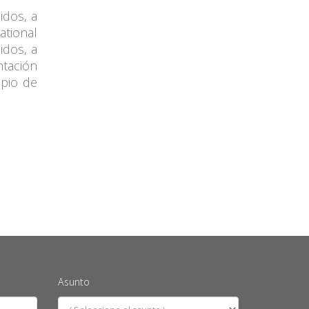
idos, a
tional
idos, a
ntación
ipio de
Asunto