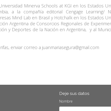
 Universidad Minerva Schools at KGI en los Estados Un
ia, a la compañía editorial Cengage Learning/ Na
resas Mind Lab en Brasil y Hotchalk en los Estados Un
iación Argentina de Consorcios Regionales de Experime
ación y Deportes de la Nación en Argentina,
y al Munic
tarifas, enviar correo a juanmariasegura@gmail.com
Deje sus datos
Nombre